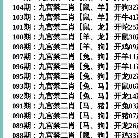
104期：九宫禁二肖【鼠、羊】 开狗32
103期：九宫禁二肖【鼠、羊】 开牛41
101期：九宫禁二肖【鼠、龙】 开蛇25
100期：九宫禁二肖【羊、龙】 开鼠30
098期：九宫禁二肖【羊、狗】 开鸡09
097期：九宫禁二肖【兔、狗】 开羊11
096期：九宫禁二肖【兔、狗】 开羊11
095期：九宫禁二肖【兔、狗】 开龙02
093期：九宫禁二肖【兔、马】 开鼠06
092期：九宫禁二肖【兔、马】 开龙14
091期：九宫禁二肖【马、猪】 开兔03
090期：九宫禁二肖【马、狗】 开猪07
089期：九宫禁二肖【马、狗】 开龙26
088期：九宫禁二肖【鼠、狗】 开鸡33