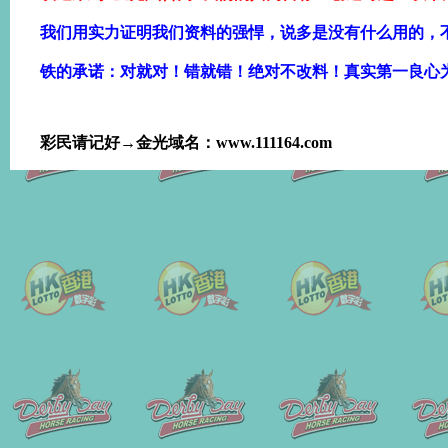
我们用实力证明我们资料的强悍，说多是没有什么用的，
铁的承诺：对就对！错就错！绝对不改料！真实第一良心
彩民请记好→金光域名：www.111164.com