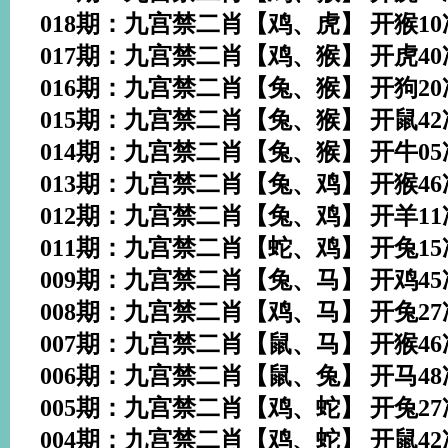
018期：九宫禁二肖【鸡、虎】 开猴10
017期：九宫禁二肖【鸡、猴】 开虎40
016期：九宫禁二肖【兔、猴】 开狗20
015期：九宫禁二肖【兔、猴】 开鼠42
014期：九宫禁二肖【兔、猴】 开牛05
013期：九宫禁二肖【兔、鸡】 开猴46
012期：九宫禁二肖【兔、鸡】 开羊11
011期：九宫禁二肖【蛇、鸡】 开兔15
009期：九宫禁二肖【兔、马】 开鸡45
008期：九宫禁二肖【鸡、马】 开兔27
007期：九宫禁二肖【鼠、马】 开猴46
006期：九宫禁二肖【鼠、兔】 开马48
005期：九宫禁二肖【鸡、蛇】 开兔27
004期：九宫禁二肖【鸡、蛇】 开鼠42