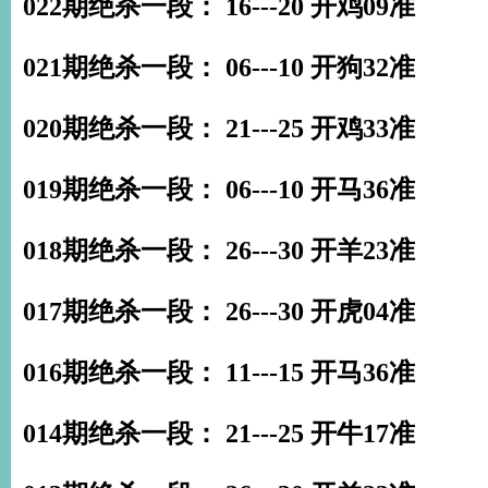
022期绝杀一段： 16---20 开鸡09准
021期绝杀一段： 06---10 开狗32准
020期绝杀一段： 21---25 开鸡33准
019期绝杀一段： 06---10 开马36准
018期绝杀一段： 26---30 开羊23准
017期绝杀一段： 26---30 开虎04准
016期绝杀一段： 11---15 开马36准
014期绝杀一段： 21---25 开牛17准