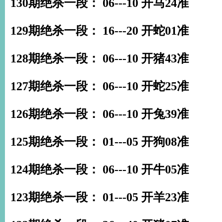
130期绝杀一段： 06---10 开马24准
129期绝杀一段： 16---20 开蛇01准
128期绝杀一段： 06---10 开猪43准
127期绝杀一段： 06---10 开蛇25准
126期绝杀一段： 06---10 开兔39准
125期绝杀一段： 01---05 开狗08准
124期绝杀一段： 06---10 开牛05准
123期绝杀一段： 01---05 开羊23准