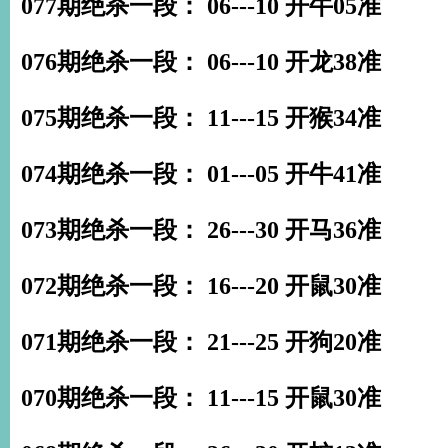
077期绝杀一段： 06---10 开牛05准
076期绝杀一段： 06---10 开龙38准
075期绝杀一段： 11---15 开猴34准
074期绝杀一段： 01---05 开牛41准
073期绝杀一段： 26---30 开马36准
072期绝杀一段： 16---20 开鼠30准
071期绝杀一段： 21---25 开狗20准
070期绝杀一段： 11---15 开鼠30准