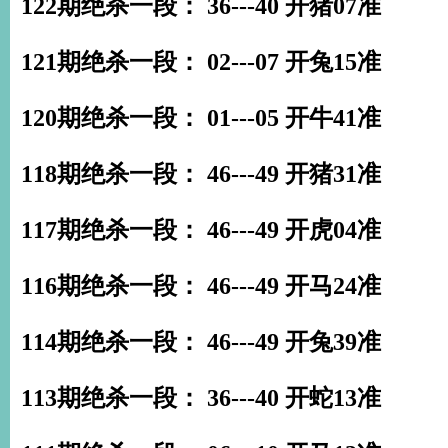
122期绝杀一段： 36---40 开猪07准
121期绝杀一段： 02---07 开兔15准
120期绝杀一段： 01---05 开牛41准
118期绝杀一段： 46---49 开猪31准
117期绝杀一段： 46---49 开虎04准
116期绝杀一段： 46---49 开马24准
114期绝杀一段： 46---49 开兔39准
113期绝杀一段： 36---40 开蛇13准