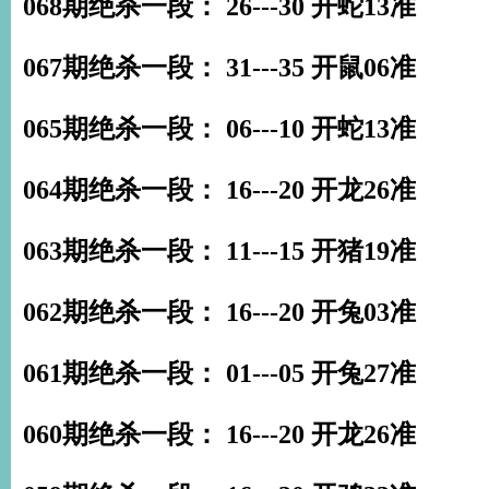
068期绝杀一段： 26---30 开蛇13准
067期绝杀一段： 31---35 开鼠06准
065期绝杀一段： 06---10 开蛇13准
064期绝杀一段： 16---20 开龙26准
063期绝杀一段： 11---15 开猪19准
062期绝杀一段： 16---20 开兔03准
061期绝杀一段： 01---05 开兔27准
060期绝杀一段： 16---20 开龙26准