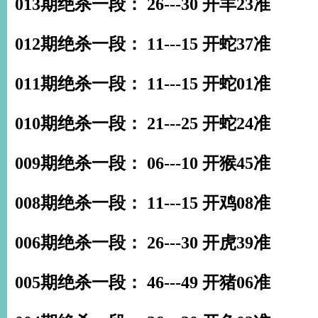
013期绝杀一段： 26---30 开羊23准
012期绝杀一段： 11---15 开蛇37准
011期绝杀一段： 11---15 开蛇01准
010期绝杀一段： 21---25 开蛇24准
009期绝杀一段： 06---10 开猴45准
008期绝杀一段： 11---15 开鸡08准
006期绝杀一段： 26---30 开虎39准
005期绝杀一段： 46---49 开猪06准