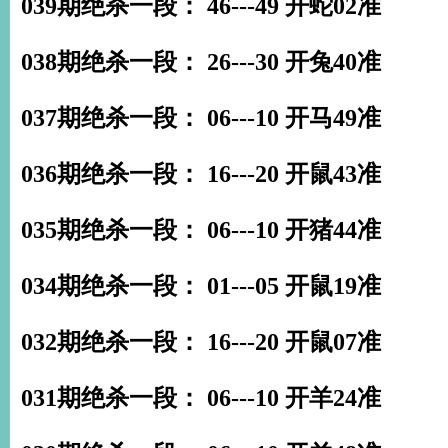
039期绝杀一段： 46---49 开蛇02准
038期绝杀一段： 26---30 开兔40准
037期绝杀一段： 06---10 开马49准
036期绝杀一段： 16---20 开鼠43准
035期绝杀一段： 06---10 开猪44准
034期绝杀一段： 01---05 开鼠19准
032期绝杀一段： 16---20 开鼠07准
031期绝杀一段： 06---10 开羊24准